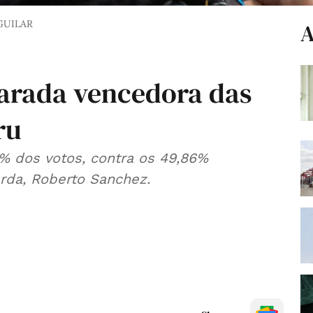
GUILAR
A
larada vencedora das
ru
3% dos votos, contra os 49,86%
erda, Roberto Sanchez.