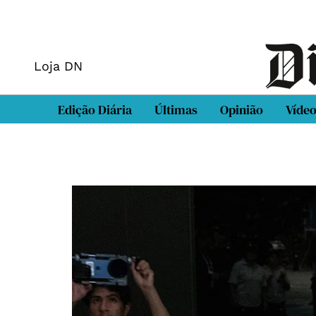
Loja DN
Edição Diária
Últimas
Opinião
Víde