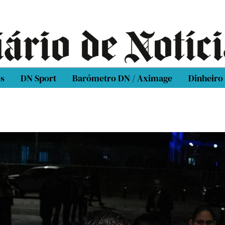
os
DN Sport
Barómetro DN / Aximage
Dinheiro