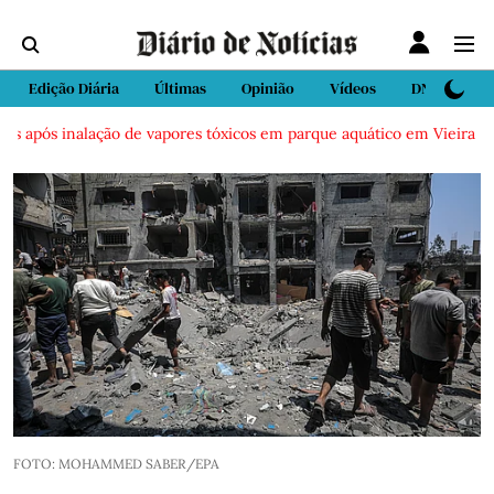
Edição Diária
Últimas
Opinião
Vídeos
DN Sport
 após inalação de vapores tóxicos em parque aquático em Vieira de Le
FOTO: MOHAMMED SABER/EPA