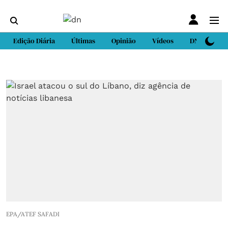
Edição Diária
Últimas
Opinião
Vídeos
DN Sport
EPA/ATEF SAFADI