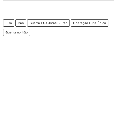
EUA
Irão
Guerra EUA-Israel - Irão
Operação Fúria Épica
Guerra no Irão