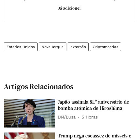
Já adicionei
Estados Unidos
Nova Iorque
extorsão
Criptomoedas
Artigos Relacionados
Japão assinala 81.º aniversário de
bomba atómica de Hiroshima
DN/Lusa
5 Horas
Trump nega escassez de mísseis e