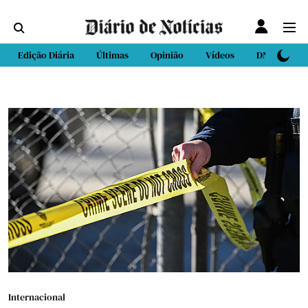
Edição Diária
Últimas
Opinião
Vídeos
DN Sport
Internacional