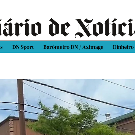
os
DN Sport
Barómetro DN / Aximage
Dinheiro