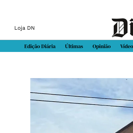
Loja DN
Edição Diária
Últimas
Opinião
Víde