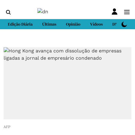
Edição Diária
Últimas
Opinião
Vídeos
DN Sport
AFP