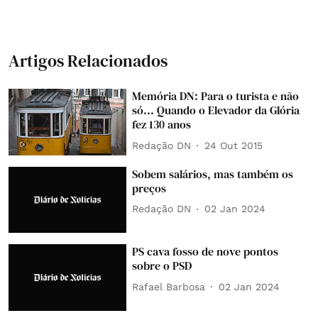
Artigos Relacionados
Memória DN: Para o turista e não
só... Quando o Elevador da Glória
fez 130 anos
Redação DN
24 Out 2015
Sobem salários, mas também os
preços
Redação DN
02 Jan 2024
PS cava fosso de nove pontos
sobre o PSD
Rafael Barbosa
02 Jan 2024