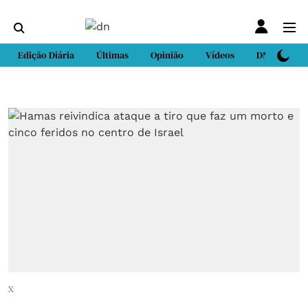
Edição Diária
Últimas
Opinião
Vídeos
DN Sport
X