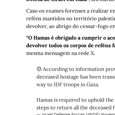
Caso os exames forenses a realizar e
reféns mantidos no território palesti
devolver, ao abrigo do cessar-fogo e
“O Hamas é obrigado a cumprir o aco
devolver todos os corpos de reféns f
mesma mensagem na rede X.
🟡 According to information prov
deceased hostage has been transf
way to IDF troops in Gaza.
Hamas is required to uphold the
steps to return all the deceased 
— Israel Defense Forces (@IDF)
Novemb