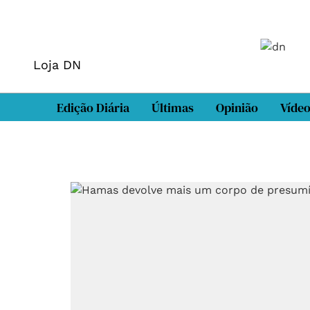
Loja DN
Edição Diária
Últimas
Opinião
Víde