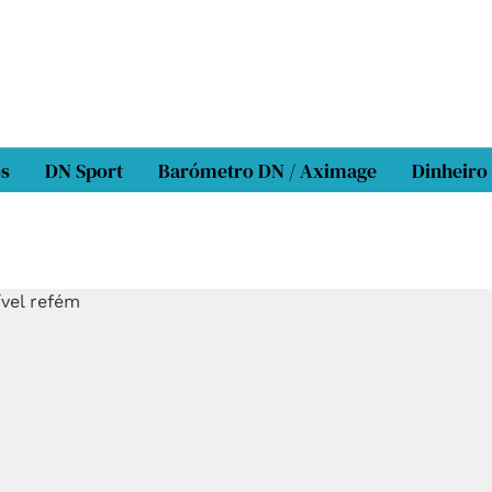
os
DN Sport
Barómetro DN / Aximage
Dinheiro