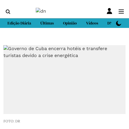
Edição Diária
Últimas
Opinião
Vídeos
DN Sport
FOTO: DR