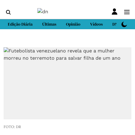
Edição Diária
Últimas
Opinião
Vídeos
DN Sport
FOTO: DR