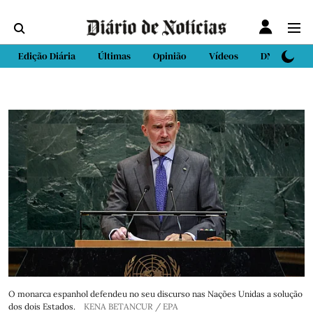
Edição Diária
Últimas
Opinião
Vídeos
DN Sport
O monarca espanhol defendeu no seu discurso nas Nações Unidas a solução
dos dois Estados.
KENA BETANCUR / EPA