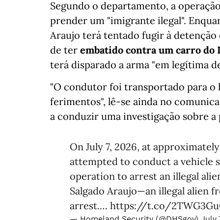
Segundo o departamento, a operação 
prender um "imigrante ilegal". Enqua
Araujo terá tentado fugir à detenção
de ter
embatido contra um carro do 
terá disparado a arma "em legítima d
"O condutor foi transportado para o 
ferimentos", lê-se ainda no comunica
a conduzir uma investigação sobre a 
On July 7, 2026, at approximate
attempted to conduct a vehicle s
operation to arrest an illegal ali
Salgado Araujo—an illegal alien
arrest.…
https://t.co/2TWG3G
— Homeland Security (@DHSgov)
July 