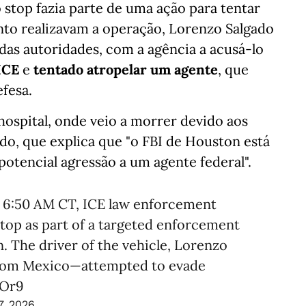
stop fazia parte de uma ação para tentar
nto realizavam a operação, Lorenzo Salgado
 das autoridades, com a agência a acusá-lo
ICE
e
tentado atropelar um agente
, que
efesa.
hospital, onde veio a morrer devido aos
do, que explica que "o FBI de Houston está
potencial agressão a um agente federal".
ly 6:50 AM CT, ICE law enforcement
top as part of a targeted enforcement
en. The driver of the vehicle, Lorenzo
 from Mexico—attempted to evade
uOr9
7, 2026