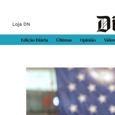
Loja DN
Edição Diária
Últimas
Opinião
Víde