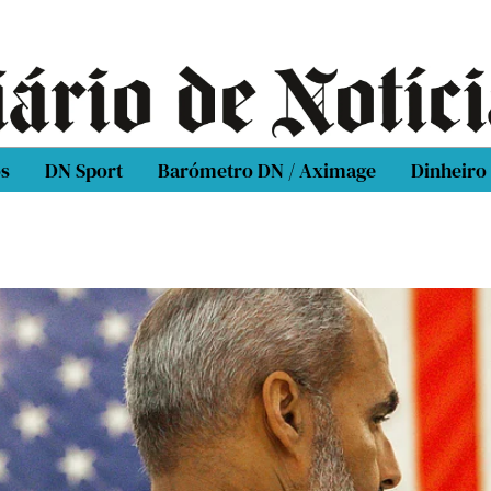
os
DN Sport
Barómetro DN / Aximage
Dinheiro