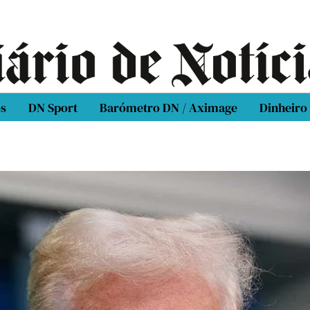
os
DN Sport
Barómetro DN / Aximage
Dinheiro