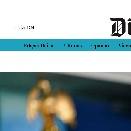
Loja DN
Edição Diária
Últimas
Opinião
Víde