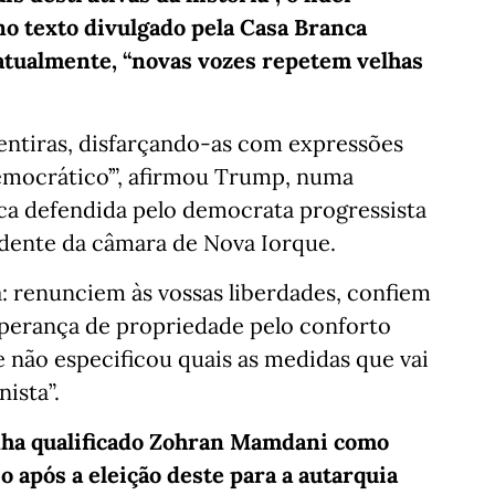
no texto divulgado pela Casa Branca
atualmente, “novas vozes repetem velhas
entiras, disfarçando-as com expressões
 democrático’”, afirmou Trump, numa
ica defendida pelo democrata progressista
dente da câmara de Nova Iorque.
 renunciem às vossas liberdades, confiem
perança de propriedade pelo conforto
ue não especificou quais as medidas que vai
ista”.
nha qualificado Zohran Mamdani como
 após a eleição deste para a autarquia