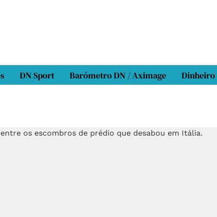
os
DN Sport
Barómetro DN / Aximage
Dinheiro