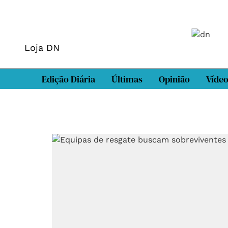
Loja DN
Edição Diária
Últimas
Opinião
Víde