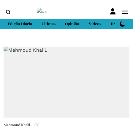
Edição Diária
Últimas
Opinião
Vídeos
DN Sport
Mahmoud Khalil.
CC