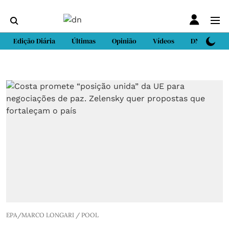
Edição Diária
Últimas
Opinião
Vídeos
DN Sport
EPA/MARCO LONGARI / POOL