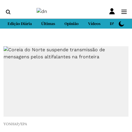
Edição Diária
Últimas
Opinião
Vídeos
DN Sport
YONHAP/EPA