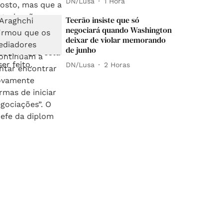
DN/Lusa
1 Hora
Teerão insiste que só
negociará quando Washington
deixar de violar memorando
de junho
DN/Lusa
2 Horas