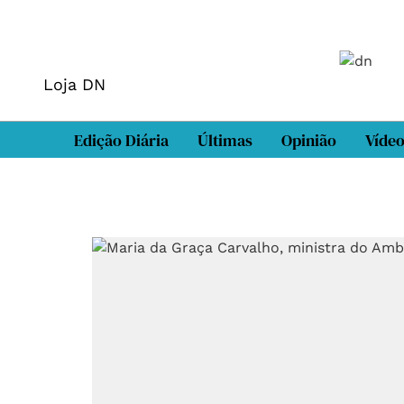
Loja DN
Edição Diária
Últimas
Opinião
Víde