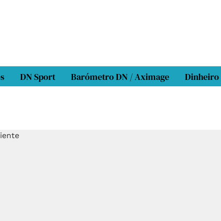
os
DN Sport
Barómetro DN / Aximage
Dinheiro