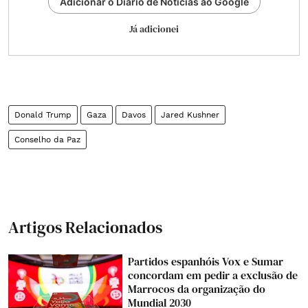
Adicionar o Diário de Notícias ao Google
Já adicionei
Donald Trump
Gaza
Davos
Jared Kushner
Conselho da Paz
Artigos Relacionados
Partidos espanhóis Vox e Sumar
concordam em pedir a exclusão de
Marrocos da organização do
Mundial 2030