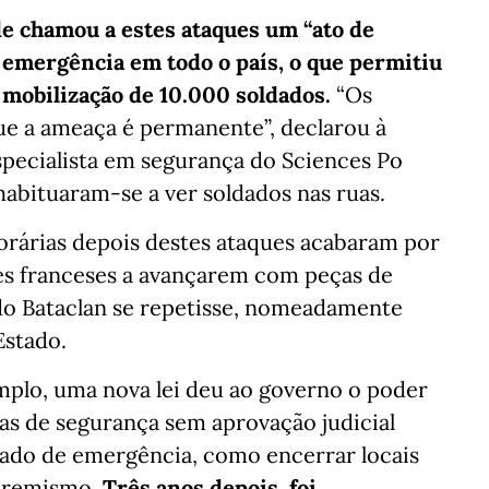
e chamou a estes ataques um “ato de
e emergência em todo o país, o que permitiu
 mobilização de 10.000 soldados.
“Os
que a ameaça é permanente”, declarou à
pecialista em segurança do Sciences Po
habituaram-se a ver soldados nas ruas.
árias depois destes ataques acabaram por
tes franceses a avançarem com peças de
a do Bataclan se repetisse, nomeadamente
Estado.
mplo, uma nova lei deu ao governo o poder
s de segurança sem aprovação judicial
tado de emergência, como encerrar locais
xtremismo.
Três anos depois, foi