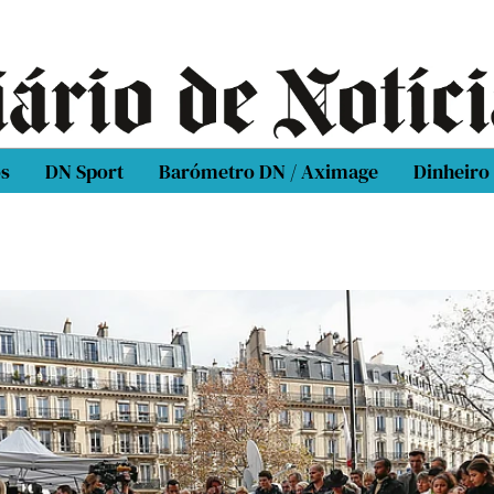
os
DN Sport
Barómetro DN / Aximage
Dinheiro