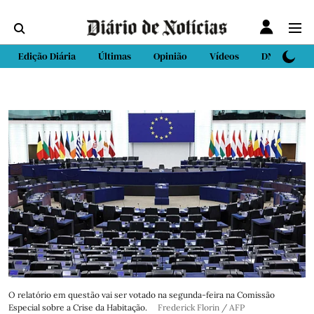
Edição Diária
Últimas
Opinião
Vídeos
DN Sport
O relatório em questão vai ser votado na segunda-feira na Comissão
Especial sobre a Crise da Habitação.
Frederick Florin / AFP