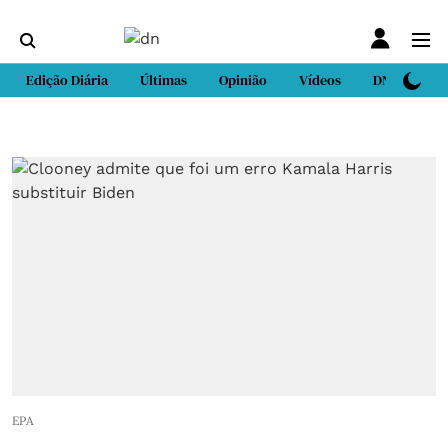
Edição Diária
Últimas
Opinião
Vídeos
DN Sport
EPA