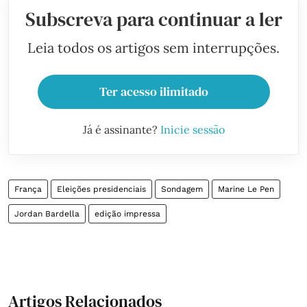
Subscreva para continuar a ler
Leia todos os artigos sem interrupções.
Ter acesso ilimitado
Já é assinante?
Inicie sessão
França
Eleições presidenciais
Sondagem
Marine Le Pen
Jordan Bardella
edição impressa
Artigos Relacionados