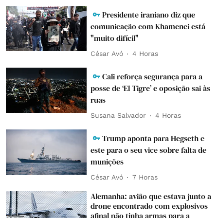
Presidente iraniano diz que
comunicação com Khamenei está
"muito difícil"
César Avó
4 Horas
Cali reforça segurança para a
posse de ‘El Tigre’ e oposição sai às
ruas
Susana Salvador
4 Horas
Trump aponta para Hegseth e
este para o seu vice sobre falta de
munições
César Avó
7 Horas
Alemanha: avião que estava junto a
drone encontrado com explosivos
afinal não tinha armas para a