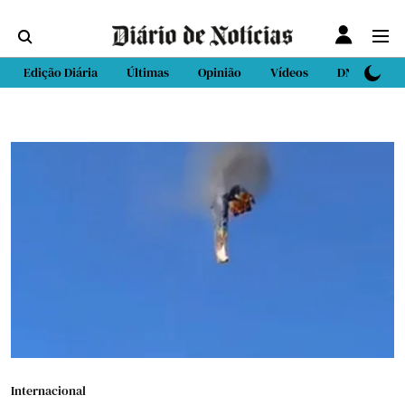
Edição Diária
Últimas
Opinião
Vídeos
DN Sport
Internacional