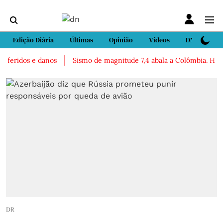
Edição Diária
Últimas
Opinião
Vídeos
DN Sport
feridos e danos
Sismo de magnitude 7,4 abala a Colômbia. Há rela
DR