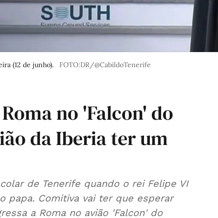
ra (12 de junho).
FOTO:DR/@CabildoTenerife
 Roma no 'Falcon' do
vião da Iberia ter um
colar de Tenerife quando o rei Felipe VI
 papa. Comitiva vai ter que esperar
gressa a Roma no avião 'Falcon' do