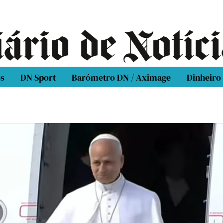
os
DN Sport
Barómetro DN / Aximage
Dinheiro