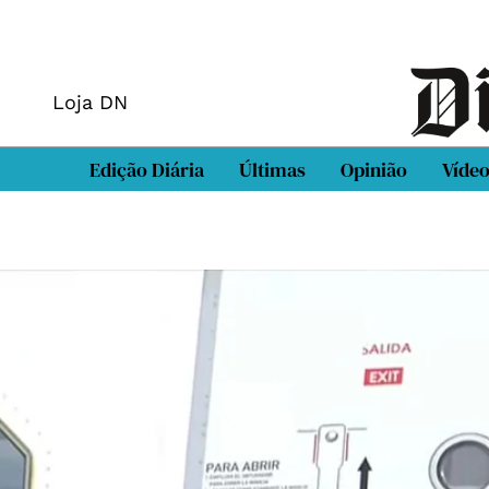
Loja DN
Edição Diária
Últimas
Opinião
Víde