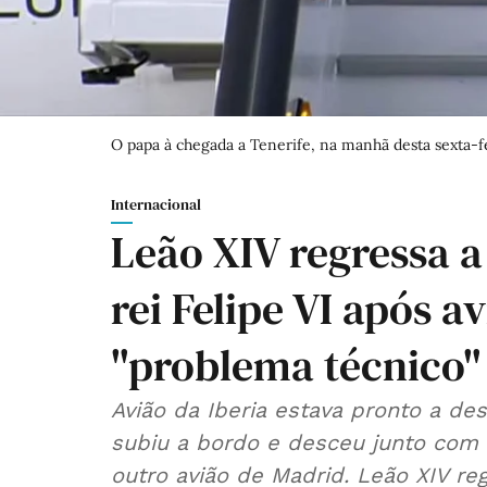
O papa à chegada a Tenerife, na manhã desta sexta-fei
Internacional
Leão XIV regressa a
rei Felipe VI após a
"problema técnico"
Avião da Iberia estava pronto a des
subiu a bordo e desceu junto com o
outro avião de Madrid. Leão XIV re