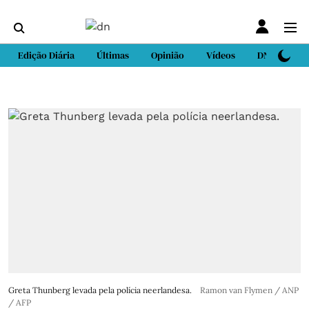
Edição Diária
Últimas
Opinião
Vídeos
DN Sport
Greta Thunberg levada pela polícia neerlandesa.
Ramon van Flymen / ANP
/ AFP