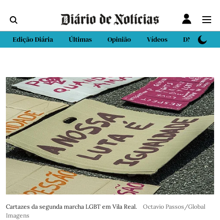
Edição Diária
Últimas
Opinião
Vídeos
DN Sport
Cartazes da segunda marcha LGBT em Vila Real.
Octavio Passos/Global
Imagens