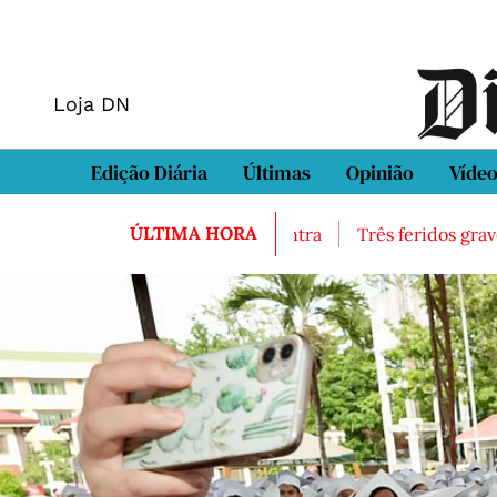
Loja DN
Edição Diária
Últimas
Opinião
Víde
ÚLTIMA HORA
al encontrado morto em Sintra
Três feridos graves após 