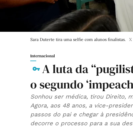
Sara Duterte tira uma selfie com alunos finalistas.
X
Internacional
A luta da “pugili
o segundo ‘impeac
Sonhou ser médica, tirou Direito, m
Agora, aos 48 anos, a vice-presidente pode ver o sonho de seguir os
passos do pai e chegar à presidên
decorre o processo para a sua dest