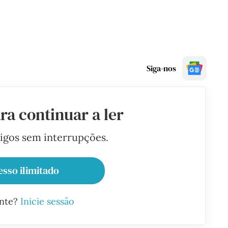
Siga-nos
ra continuar a ler
tigos sem interrupções.
esso ilimitado
ante?
Inicie sessão