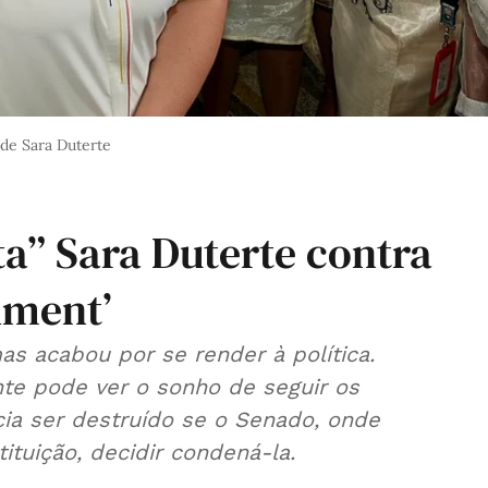
 de Sara Duterte
sta” Sara Duterte contra
hment’
as acabou por se render à política.
cia ser destruído se o Senado, onde
ituição, decidir condená-la.