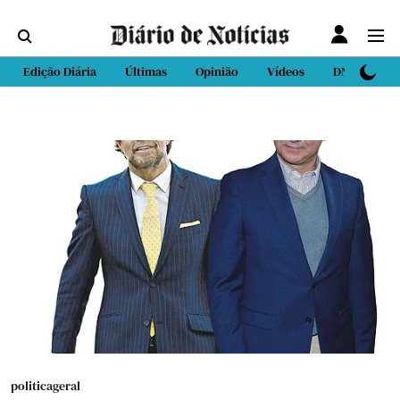
Edição Diária
Últimas
Opinião
Vídeos
DN Sport
politicageral