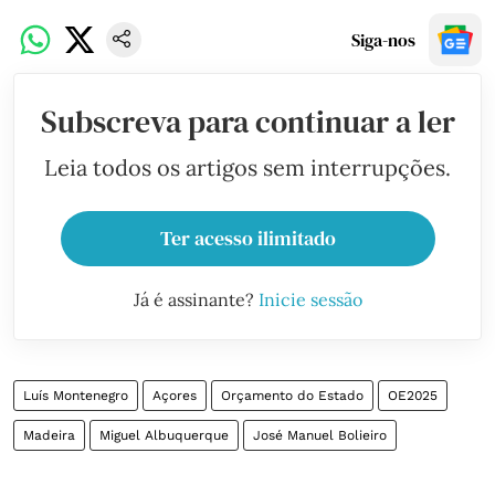
Siga-nos
Subscreva para continuar a ler
Leia todos os artigos sem interrupções.
Ter acesso ilimitado
Já é assinante?
Inicie sessão
Luís Montenegro
Açores
Orçamento do Estado
OE2025
Madeira
Miguel Albuquerque
José Manuel Bolieiro