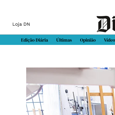
Loja DN
Edição Diária
Últimas
Opinião
Víde