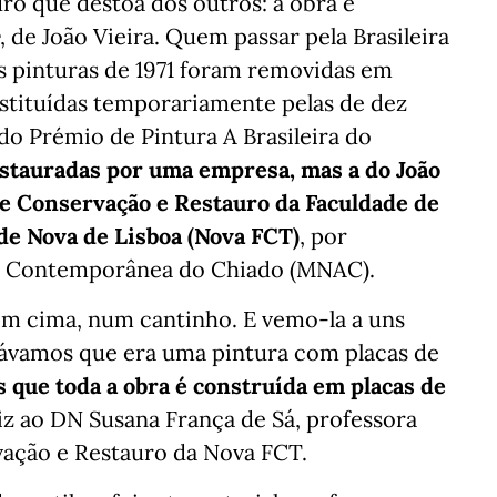
ro que destoa dos outros: a obra é
, de João Vieira. Quem passar pela Brasileira
s pinturas de 1971 foram removidas em
bstituídas temporariamente pelas de dez
do Prémio de Pintura A Brasileira do
restauradas por uma empresa, mas a do João
de Conservação e Restauro da Faculdade de
de Nova de Lisboa (Nova FCT)
, por
te Contemporânea do Chiado (MNAC).
á em cima, num cantinho. E vemo-la a uns
sávamos que era uma pintura com placas de
que toda a obra é construída em placas de
diz ao DN Susana França de Sá, professora
vação e Restauro da Nova FCT.