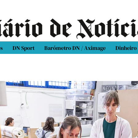
os
DN Sport
Barómetro DN / Aximage
Dinheiro