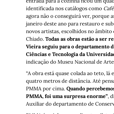
entrada para a cozinha ficou um quad
identificada nos catálogos como
Café
agora não o conseguirá ver, porque a
janeiro deste ano para restauro e su
novos artistas, escolhidos no âmbito 
Chiado.
Todas as obras estão a ser 
Vieira seguiu para o departamento 
Ciências e Tecnologia da Universida
indicação do Museu Nacional de Ar
“A obra está quase colada ao teto, l
quatro metros de distância. Até pen
PMMA por cima.
Quando percebemos 
PMMA, foi uma surpresa enorme”
, 
Auxiliar do departamento de Conser