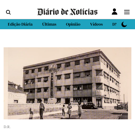
Edição Diária
Últimas
Opinião
Vídeos
DN Sport
D.R.