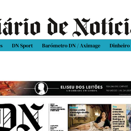
os
DN Sport
Barómetro DN / Aximage
Dinheiro