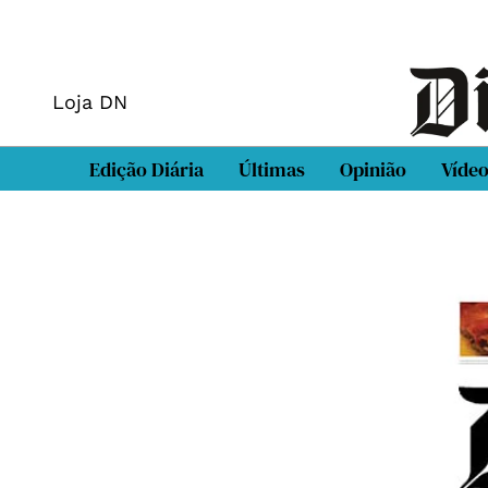
Loja DN
Edição Diária
Últimas
Opinião
Víde