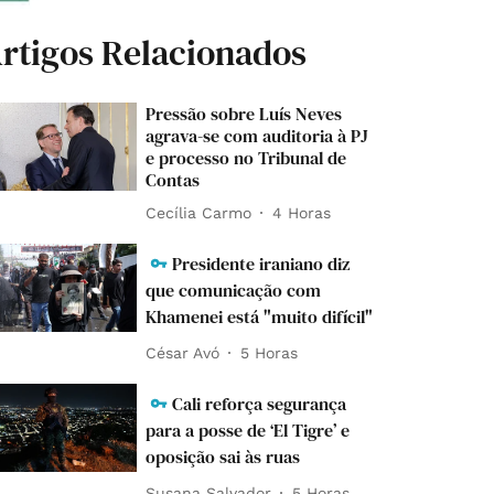
rtigos Relacionados
Pressão sobre Luís Neves
agrava-se com auditoria à PJ
e processo no Tribunal de
Contas
Cecília Carmo
4 Horas
Presidente iraniano diz
que comunicação com
Khamenei está "muito difícil"
César Avó
5 Horas
Cali reforça segurança
para a posse de ‘El Tigre’ e
oposição sai às ruas
Susana Salvador
5 Horas