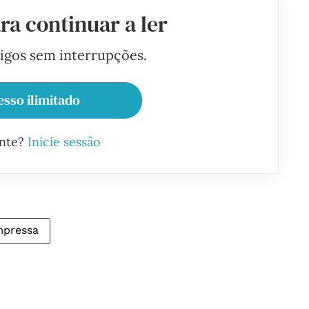
ra continuar a ler
tigos sem interrupções.
esso ilimitado
ante?
Inicie sessão
mpressa