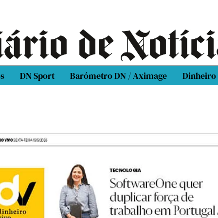
os
DN Sport
Barómetro DN / Aximage
Dinheiro