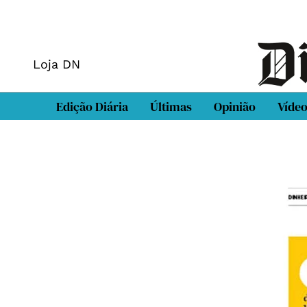
Loja DN
Edição Diária
Últimas
Opinião
Víde