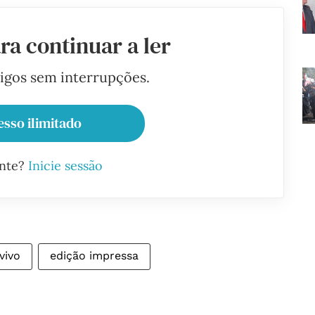
ra continuar a ler
tigos sem interrupções.
esso ilimitado
ante?
Inicie sessão
vivo
edição impressa