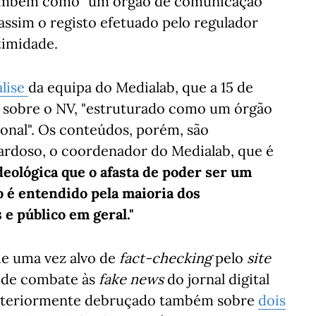
também como "um órgão de comunicação
 assim o registo efetuado pelo regulador
timidade.
álise
da equipa do Medialab, que a 15 de
u sobre o NV, "estruturado como um órgão
cional". Os conteúdos, porém, são
Cardoso, o coordenador do Medialab, que é
deológica que o afasta de poder ser um
o é entendido pela maioria dos
 e público em geral."
de uma vez alvo de
fact-checking
pelo
site
o de combate às
fake news
do jornal digital
a anteriormente debruçado também sobre
dois