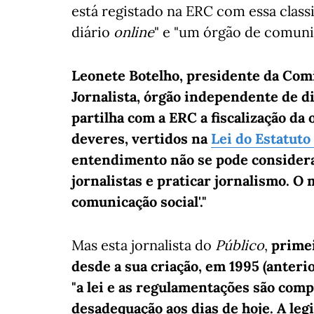
está registado na ERC com essa class
diário
online
" e "um órgão de comuni
Leonete Botelho, presidente da Comi
Jornalista, órgão independente de dir
partilha com a ERC a fiscalização da
deveres, vertidos na
Lei do Estatuto
entendimento não se pode considera
jornalistas e praticar jornalismo. O
comunicação social'."
Mas esta jornalista do
Público
,
primei
desde a sua criação, em 1995 (anteri
"a lei e as regulamentações são com
desadequação aos dias de hoje. A le