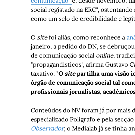
comunicação"
e, desde novembro, 
social registado na ERC", ostentando
como um selo de credibilidade e legi
O
site
foi aliás, como reconhece a
an
janeiro, a pedido do DN, se debruço
de comunicação social
online
, tradi
"propagandísticos", afirma Gustavo 
taxativo:
"O
site
partilha uma visão i
órgão de comunicação social tal com
profissionais jornalistas, académicos
Conteúdos do NV foram já por mais 
especializado Polígrafo e pela secçã
Observador
; o Medialab já se tinh