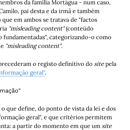
membros da família Mortágua - num caso,
Camilo, pai desta e da irmã e também
 que em ambos se tratava de "factos
ria
"misleading content"
(conteúdo
ão fundamentadas", categorizando-o como
de
"misleading content"
.
 precederam o registo definitivo do
site
pela
informação geral"
.
rmação"
 que define, do ponto de vista da lei e dos
formação geral", e que critérios permitem
unta: a partir do momento em que um
site