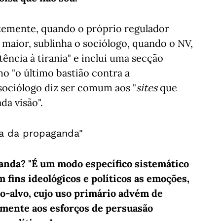
temente, quando o próprio regulador
o maior, sublinha o sociólogo, quando o NV,
ência à tirania" e inclui uma secção
mo "o último bastião contra a
sociólogo diz ser comum aos "
sites
que
a visão".
a da propaganda"
nda? "É um modo específico sistemático
 fins ideológicos e políticos as emoções,
co-alvo, cujo uso primário advém de
almente aos esforços de persuasão