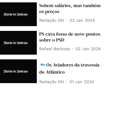
Sobem salários, mas também
os preços
Redação DN
02 Jan 2024
PS cava fosso de nove pontos
sobre o PSD
Rafael Barbosa
02 Jan 2024
Os Aviadores da travessia
do Atlântico
Redação DN
01 Jan 2024