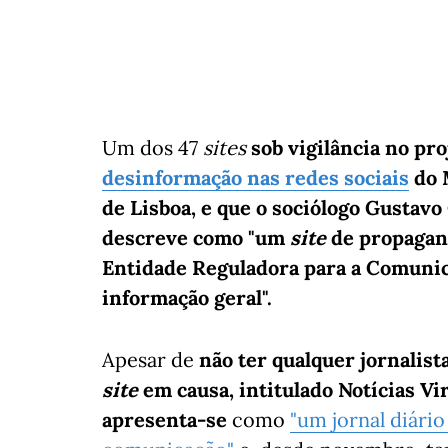
Um dos 47
sites
sob vigilância no pr
desinformação nas redes sociais
do 
de Lisboa, e que o sociólogo Gustav
descreve como "um
site
de propagand
Entidade Reguladora para a Comunica
informação geral".
Apesar de
não ter qualquer jornalist
site
em causa, intitulado Notícias Vi
apresenta-se
como
"um jornal diári