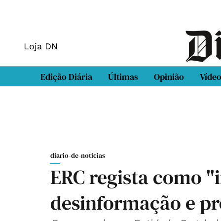
Loja DN
Edição Diária
Últimas
Opinião
Víde
diario-de-noticias
ERC regista como "i
desinformação e p