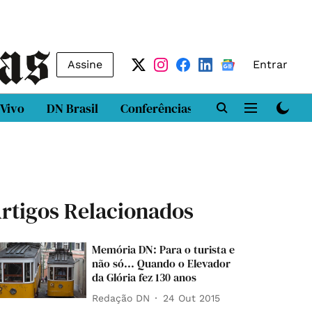
Assine
Entrar
 Vivo
DN Brasil
Conferências
DN LAB
Class
rtigos Relacionados
Memória DN: Para o turista e
não só... Quando o Elevador
da Glória fez 130 anos
Redação DN
24 Out 2015