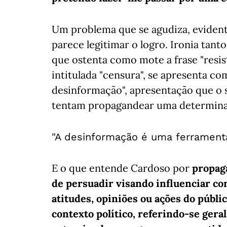
Um problema que se agudiza, eviden
parece legitimar o logro. Ironia tant
que ostenta como mote a frase "resist
intitulada "censura", se apresenta co
desinformação", apresentação que o 
tentam propagandear uma determinad
"A desinformação é uma ferrament
E o que entende Cardoso por
propaga
de persuadir visando influenciar com
atitudes, opiniões ou ações do públi
contexto político, referindo-se ger