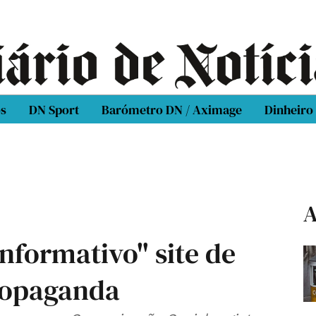
os
DN Sport
Barómetro DN / Aximage
Dinheiro
A
nformativo" site de
ropaganda