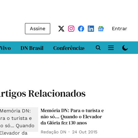
Assine
Entrar
 Vivo
DN Brasil
Conferências
DN LAB
Class
rtigos Relacionados
Memória DN: Para o turista e
não só... Quando o Elevador
da Glória fez 130 anos
Redação DN
24 Out 2015