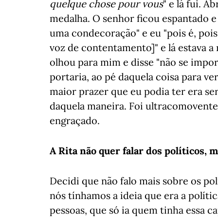
quelque chose pour vous
" e lá fui. A
medalha. O senhor ficou espantado e a
uma condecoração" e eu "pois é, pois 
voz de contentamento]" e lá estava a 
olhou para mim e disse "não se impor
portaria, ao pé daquela coisa para v
maior prazer que eu podia ter era s
daquela maneira. Foi ultracomovente
engraçado.
A Rita não quer falar dos políticos, 
Decidi que não falo mais sobre os polí
nós tínhamos a ideia que era a políti
pessoas, que só ia quem tinha essa c