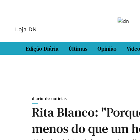
Loja DN
Edição Diária
Últimas
Opinião
Víde
diario-de-noticias
Rita Blanco: "Porqu
menos do que um 