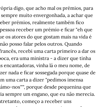
rópria digo, que acho mal os prémios, para
co sempre muito envergonhada, a achar que
eceber prémios, realmente também fico
 pessoa receber um prémio e ficar "eh que
que os atores do que gostam mais na vida é
 não posso falar pelos outros. Quando
rancês, recebi uma carta primeiro a dar os
oca, era uma ministra - a dizer que tinha
as encantadoras, vinha lá o meu nome, de
izer nada e ficar sossegada porque quase de
m uma carta a dizer "pedimos imensa
ganámo-nos'"", porque desde pequenina que
via sempre um engano, que eu não merecia.
ntretanto, começo a receber uns