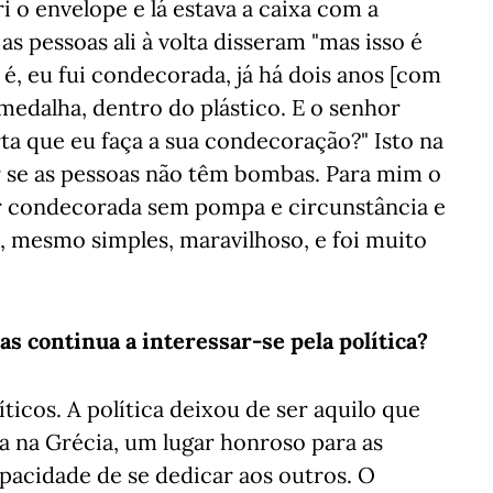
bri o envelope e lá estava a caixa com a
s pessoas ali à volta disseram "mas isso é
é, eu fui condecorada, já há dois anos [com
medalha, dentro do plástico. E o senhor
ta que eu faça a sua condecoração?" Isto na
er se as pessoas não têm bombas. Para mim o
er condecorada sem pompa e circunstância e
, mesmo simples, maravilhoso, e foi muito
mas continua a interessar-se pela política?
ticos. A política deixou de ser aquilo que
ca na Grécia, um lugar honroso para as
apacidade de se dedicar aos outros. O