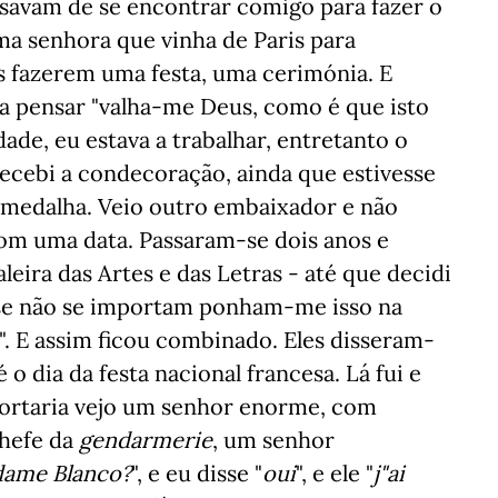
savam de se encontrar comigo para fazer o
uma senhora que vinha de Paris para
s fazerem uma festa, uma cerimónia. E
 a pensar "valha-me Deus, como é que isto
idade, eu estava a trabalhar, entretanto o
ecebi a condecoração, ainda que estivesse
 medalha. Veio outro embaixador e não
om uma data. Passaram-se dois anos e
leira das Artes e das Letras - até que decidi
se não se importam ponham-me isso na
". E assim ficou combinado. Eles disseram-
é o dia da festa nacional francesa. Lá fui e
portaria vejo um senhor enorme, com
chefe da
gendarmerie
, um senhor
dame Blanco?
", e eu disse "
oui
", e ele "
j"ai