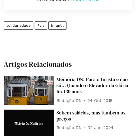
solidariedade
País
Infantil
Artigos Relacionados
Memória DN: Para o turista e não
só... Quando o Elevador da Glória
fez 130 anos
Redação DN
24 Out 2015
Sobem salários, mas também os
preços
Redação DN
02 Jan 2024