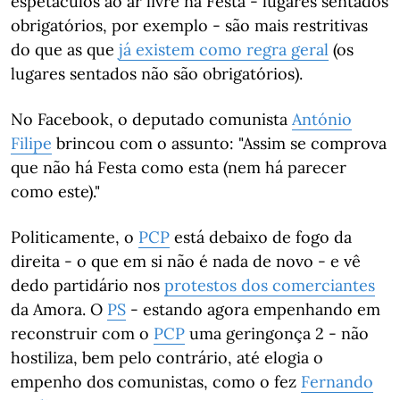
espetáculos ao ar livre na Festa - lugares sentados
obrigatórios, por exemplo - são mais restritivas
do que as que
já existem como regra geral
(os
lugares sentados não são obrigatórios).
No Facebook, o deputado comunista
António
Filipe
brincou com o assunto: "Assim se comprova
que não há Festa como esta (nem há parecer
como este)."
Politicamente, o
PCP
está debaixo de fogo da
direita - o que em si não é nada de novo - e vê
dedo partidário nos
protestos dos comerciantes
da Amora. O
PS
- estando agora empenhando em
reconstruir com o
PCP
uma geringonça 2 - não
hostiliza, bem pelo contrário, até elogia o
empenho dos comunistas, como o fez
Fernando