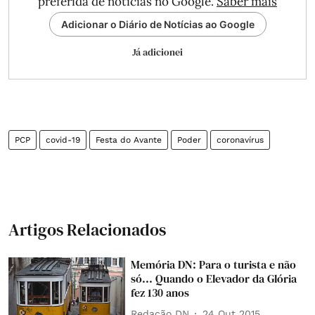
preferida de notícias no Google.
Saber mais
Adicionar o Diário de Notícias ao Google
Já adicionei
PCP
covid-19
Festa do Avante
Poder
coronavírus
Artigos Relacionados
Memória DN: Para o turista e não
só... Quando o Elevador da Glória
fez 130 anos
Redação DN
24 Out 2015