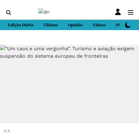
Edição Diária
Últimas
Opinião
Vídeos
DN Sport
D.R.