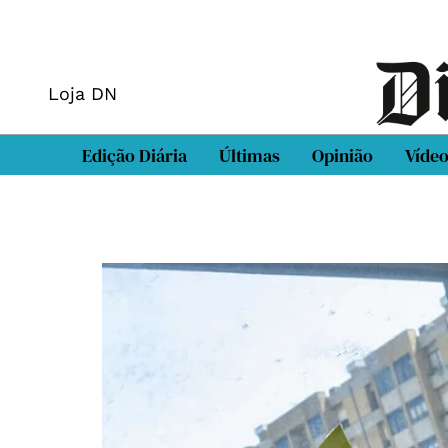
Loja DN
Edição Diária
Últimas
Opinião
Víde