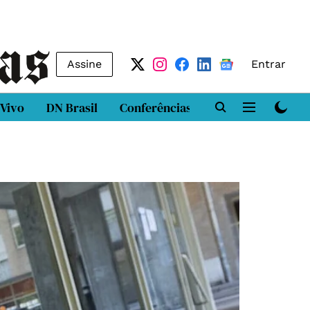
Assine
Entrar
 Vivo
DN Brasil
Conferências
DN LAB
Class