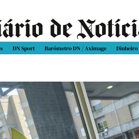
os
DN Sport
Barómetro DN / Aximage
Dinheiro