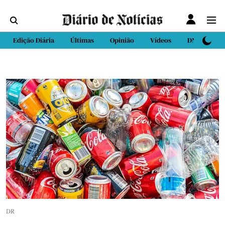
Edição Diária
Últimas
Opinião
Vídeos
DN Sport
DR