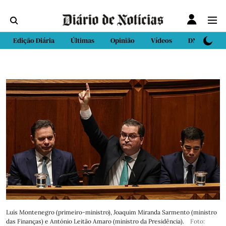
Edição Diária
Últimas
Opinião
Vídeos
DN Sport
Luís Montenegro (primeiro-ministro), Joaquim Miranda Sarmento (ministro
das Finanças) e António Leitão Amaro (ministro da Presidência).
Foto: