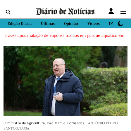
Edição Diária
Últimas
Opinião
Vídeos
DN Sport
raves após inalação de vapores tóxicos em parque aquático em Vieira d
O ministro da Agricultura, José Manuel Fernandes
ANTÓNIO PEDRO
SANTOS/LUSA