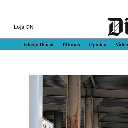
Loja DN
Edição Diária
Últimas
Opinião
Víde