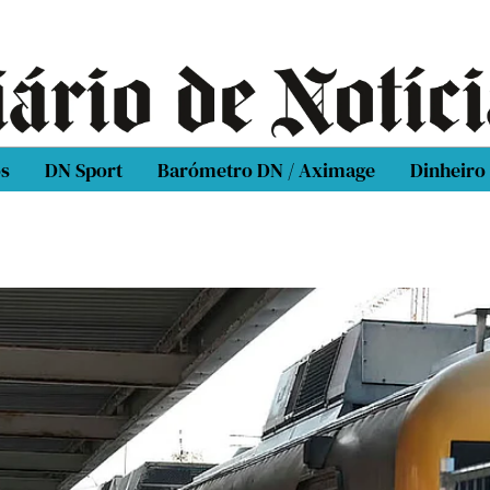
os
DN Sport
Barómetro DN / Aximage
Dinheiro