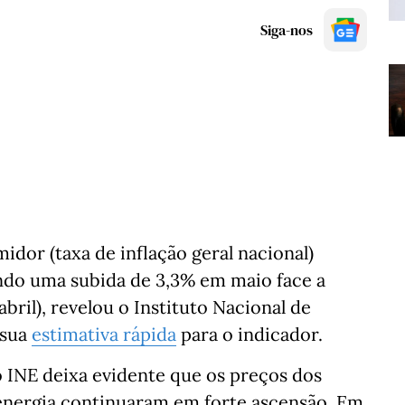
Siga-nos
dor (taxa de inflação geral nacional)
ndo uma subida de 3,3% em maio face a
bril), revelou o Instituto Nacional de
a sua
estimativa rápida
para o indicador.
o INE deixa evidente que os preços dos
energia continuaram em forte ascensão. Em