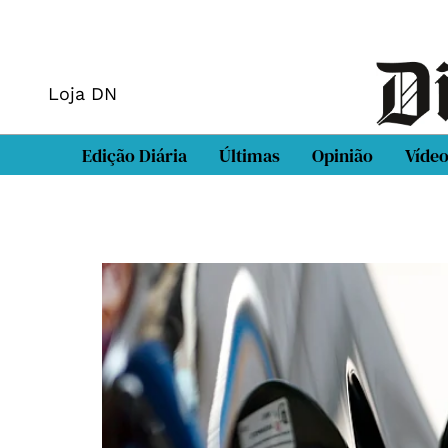
Loja DN
Edição Diária
Últimas
Opinião
Víde