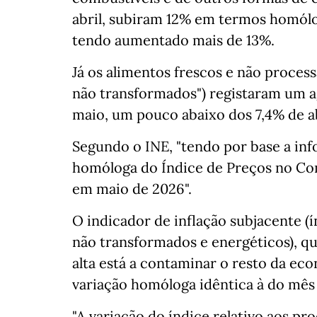
abril, subiram 12% em termos homólo
tendo aumentado mais de 13%.
Já os alimentos frescos e não proces
não transformados") registaram um 
maio, um pouco abaixo dos 7,4% de a
Segundo o INE, "tendo por base a inf
homóloga do Índice de Preços no Co
em maio de 2026".
O indicador de inflação subjacente (
não transformados e energéticos), qu
alta está a contaminar o resto da e
variação homóloga idêntica à do mês 
"A variação do índice relativo aos p