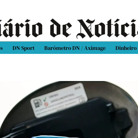
os
DN Sport
Barómetro DN / Aximage
Dinheiro