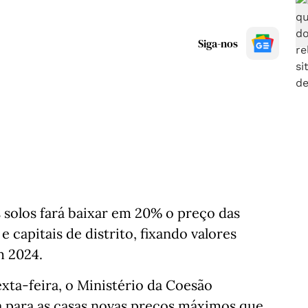
Siga-nos
 solos fará baixar em 20% o preço das
 capitais de distrito, fixando valores
m 2024.
xta-feira, o Ministério da Coesão
fixa para as casas novas preços máximos que