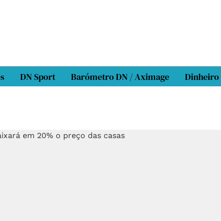
os
DN Sport
Barómetro DN / Aximage
Dinheiro