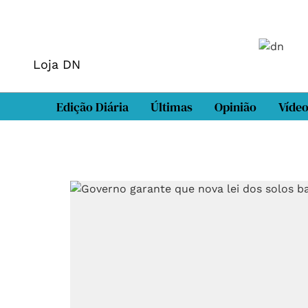
Loja DN
Edição Diária
Últimas
Opinião
Víde