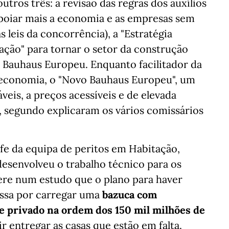
tros três: a revisão das regras dos auxílios
apoiar mais a economia e as empresas sem
 leis da concorrência), a "Estratégia
ação" para tornar o setor da construção
o Bauhaus Europeu. Enquanto facilitador da
ioeconomia, o "Novo Bauhaus Europeu", um
veis, a preços acessíveis e de elevada
o, segundo explicaram os vários comissários
fe da equipa de peritos em Habitação,
senvolveu o trabalho técnico para os
ere num estudo que o plano para haver
assa por carregar uma
bazuca com
e privado na ordem dos 150 mil milhões de
ir entregar as casas que estão em falta.