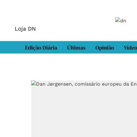
Loja DN
Edição Diária
Últimas
Opinião
Víde