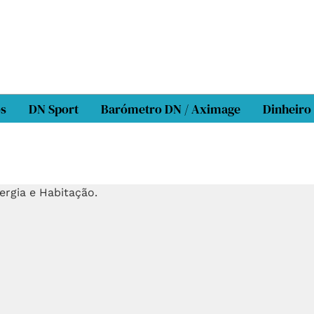
os
DN Sport
Barómetro DN / Aximage
Dinheiro