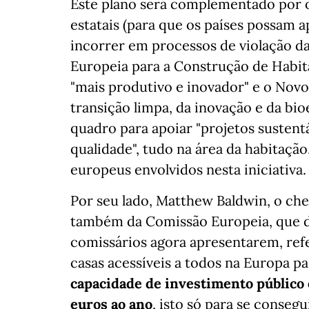
Este plano será complementado por ou
estatais (para que os países possam 
incorrer em processos de violação das
Europeia para a Construção de Habit
"mais produtivo e inovador" e o Nov
transição limpa, da inovação e da b
quadro para apoiar "projetos sustentá
qualidade", tudo na área da habitaçã
europeus envolvidos nesta iniciativa.
Por seu lado, Matthew Baldwin, o che
também da Comissão Europeia, que de
comissários agora apresentarem, ref
casas acessíveis a todos na Europa p
capacidade de investimento público 
euros ao ano
, isto só para se consegu